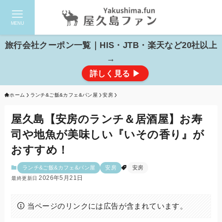
MENU
検索
旅行会社クーポン一覧｜HIS・JTB・楽天など20社以上
→
詳しく見る ▶
ホーム
ランチ&ご飯&カフェ&パン屋
安房
屋久島【安房のランチ＆居酒屋】お寿
司や地魚が美味しい『いその香り』が
おすすめ！
ランチ&ご飯&カフェ&パン屋
安房
安房
2026年5月21日
当ページのリンクには広告が含まれています。