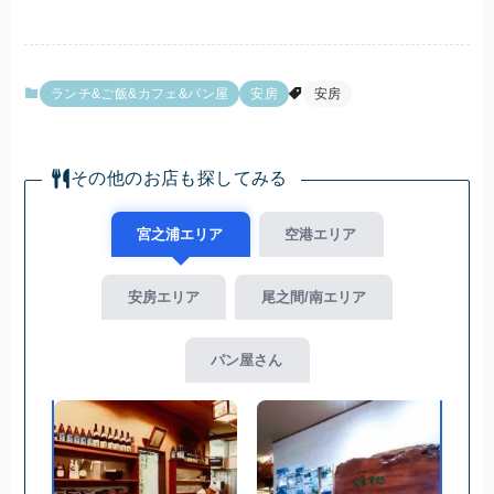
ランチ&ご飯&カフェ&パン屋
安房
安房
その他のお店も探してみる
宮之浦エリア
空港エリア
安房エリア
尾之間/南エリア
パン屋さん