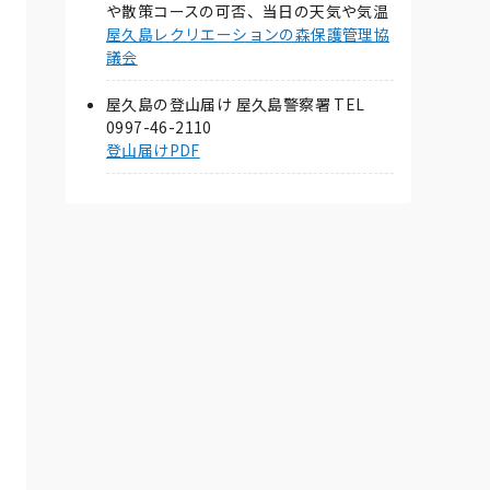
や散策コースの可否、当日の天気や気温
屋久島レクリエーションの森保護管理協
議会
屋久島の登山届け 屋久島警察署 TEL
0997-46-2110
登山届けPDF