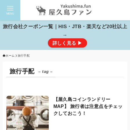
MENU
検索
旅行会社クーポン一覧｜HIS・JTB・楽天など20社以上
→
詳しく見る ▶
ホーム
旅行手配
旅行手配
– tag –
【屋久島コインランドリー
MAP】 旅行者は注意点をチェッ
クしておこう！