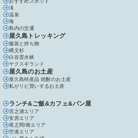
おすすめスポット
滝
温泉
海
島内の交通
屋久島トレッキング
服装と持ち物
縄文杉
白谷雲水峡
ヤクスギランド
屋久島のお土産
屋久島特産品 焼酎のお土産
私がリピ買いするお土産
ランチ&ご飯&カフェ&パン屋
宮之浦エリア
安房エリア
尾之間/南エリア
空港エリア