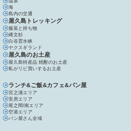
温泉
海
島内の交通
屋久島トレッキング
服装と持ち物
縄文杉
白谷雲水峡
ヤクスギランド
屋久島のお土産
屋久島特産品 焼酎のお土産
私がリピ買いするお土産
ランチ&ご飯&カフェ&パン屋
宮之浦エリア
安房エリア
尾之間/南エリア
空港エリア
パン屋さん全域