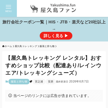
MENU
検索
旅行会社クーポン一覧｜HIS・JTB・楽天など20社以上
→
詳しく見る ▶
ホーム
屋久島トレッキング
服装と持ち物
【屋久島トレッキング レンタル】おす
すめショップ比較（配達あり/レインウ
エア/トレッキングシューズ）
2026年6月7日
服装と持ち物
宮之浦
安房
当ページのリンクには広告が含まれています。