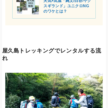
天気×気温「縄文/白谷/ヤク
スギランド」ユニクロNG
のワケとは？
屋久島トレッキングでレンタルする流
れ