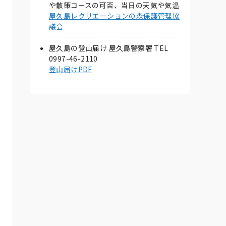
や散策コースの可否、当日の天気や気温
屋久島レクリエーションの森保護管理協
議会
屋久島の登山届け 屋久島警察署 TEL
0997-46-2110
登山届けPDF