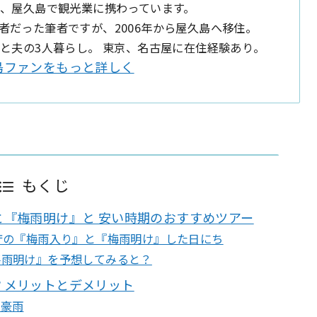
上、屋久島で観光業に携わっています。
者だった筆者ですが、2006年から屋久島へ移住。
娘と夫の3人暮らし。 東京、名古屋に在住経験あり。
島ファンをもっと詳しく
もくじ
と『梅雨明け』と 安い時期のおすすめツアー
庁の『梅雨入り』と『梅雨明け』した日にち
梅雨明け』を予想してみると？
？メリットとデメリット
は豪雨