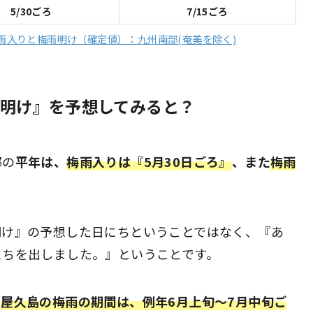
5/30ごろ
7/15ごろ
梅雨入りと梅雨明け（確定値）：九州南部(奄美を除く)
明け』を予想してみると？
部の
平年は、
梅雨入りは『5月30日ごろ』
、また
梅雨
明け』の予想した日にちということではなく、『あ
にちを出しました。』ということです。
、
屋久島の梅雨の期間は、例年6月上旬〜7月中旬ご