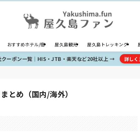
おすすめホテル/宿
屋久島観光
屋久島トレッキング
クーポン一覧｜HIS・JTB・楽天など20社以上 →
詳しく
ミまとめ（国内/海外）
。