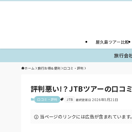
屋久島ツアー比較
旅行会社
ホーム
旅行お得&便利
口コミ・評判
評判悪い!？JTBツアーの口コ
口コミ・評判
JTB
2026年5月21日
当ページのリンクには広告が含まれています