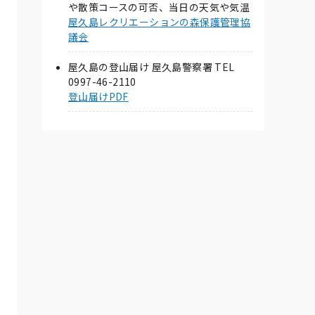
や散策コースの可否、当日の天気や気温
屋久島レクリエーションの森保護管理協
議会
屋久島の登山届け 屋久島警察署 TEL
0997-46-2110
登山届けPDF